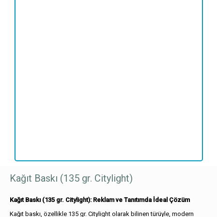
Kağıt
Baskı
(135
gr.
Citylight)
Kağıt Baskı (135 gr. Citylight)
adet
Kağıt Baskı (135 gr. Citylight): Reklam ve Tanıtımda İdeal Çözüm
Kağıt baskı, özellikle 135 gr. Citylight olarak bilinen türüyle, modern