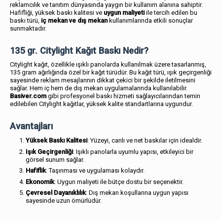
reklamcılık ve tanıtım dünyasında yaygın bir kullanım alanına sahiptir.
Hafifliği, yüksek baskı kalitesi ve
uygun maliyeti
ile tercih edilen bu
baskı türü,
iç mekan ve dış mekan
kullanımlarında etkili sonuçlar
sunmaktadır.
135 gr. Citylight Kağıt Baskı Nedir?
Citylight kağıt, özellikle ışıklı panolarda kullanılmak üzere tasarlanmış,
135 gram ağırlığında özel bir kağıt türüdür. Bu kağıt türü, ışık geçirgenliği
sayesinde reklam mesajlarının dikkat çekici bir şekilde iletilmesini
sağlar. Hem iç hem de dış mekan uygulamalarında kullanılabilir.
Basiver.com
gibi profesyonel baskı hizmeti sağlayıcılarından temin
edilebilen Citylight kağıtlar, yüksek kalite standartlarına uygundur.
Avantajları
Yüksek Baskı Kalitesi
: Yüzeyi, canlı ve net baskılar için idealdir.
Işık Geçirgenliği
: Işıklı panolarla uyumlu yapısı, etkileyici bir
görsel sunum sağlar.
Hafiflik
: Taşınması ve uygulaması kolaydır.
Ekonomik
: Uygun maliyeti ile bütçe dostu bir seçenektir.
Çevresel Dayanıklılık
: Dış mekan koşullarına uygun yapısı
sayesinde uzun ömürlüdür.