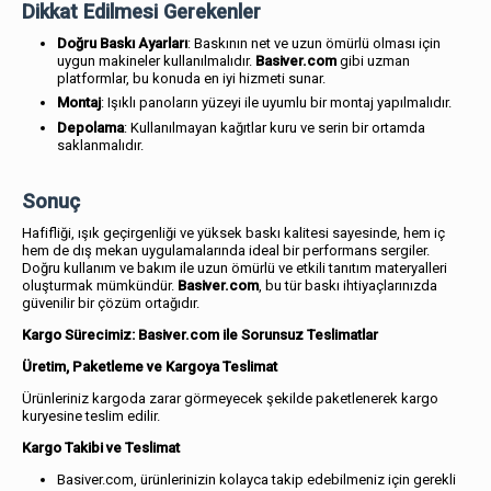
Dikkat Edilmesi Gerekenler
Doğru Baskı Ayarları
: Baskının net ve uzun ömürlü olması için
uygun makineler kullanılmalıdır.
Basiver.com
gibi uzman
platformlar, bu konuda en iyi hizmeti sunar.
Montaj
: Işıklı panoların yüzeyi ile uyumlu bir montaj yapılmalıdır.
Depolama
: Kullanılmayan kağıtlar kuru ve serin bir ortamda
saklanmalıdır.
Sonuç
Hafifliği, ışık geçirgenliği ve yüksek baskı kalitesi sayesinde, hem iç
hem de dış mekan uygulamalarında ideal bir performans sergiler.
Doğru kullanım ve bakım ile uzun ömürlü ve etkili tanıtım materyalleri
oluşturmak mümkündür.
Basiver.com
, bu tür baskı ihtiyaçlarınızda
güvenilir bir çözüm ortağıdır.
Kargo Sürecimiz: Basiver.com ile Sorunsuz Teslimatlar
Üretim, Paketleme ve Kargoya Teslimat
Ürünleriniz kargoda zarar görmeyecek şekilde paketlenerek kargo
kuryesine teslim edilir.
Kargo Takibi ve Teslimat
Basiver.com, ürünlerinizin kolayca takip edebilmeniz için gerekli