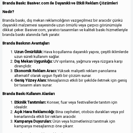
Branda Baskı: Basiver.com ile Dayanıklı ve Etkili Reklam Çözümleri
Nedir?
Branda baskı, dış mekan reklamcılığının vazgeçilmez bir aracıdır çünkü
dayanıklı malzemesi sayesinde uzun ömürlü veya çarpıcı görünümüyle
dikkat çeker. Basiver.com, yaratıcı tasarımları ve kaliteli baskı hizmetleriyle
branda baskı alanında fark yaratır.
Branda Baskının Avantajları
Uzun Ömürlülük:
Hava koşullarına dayanıklı yapısı, çeşitli iklimlerde
uzun süreli kullanım sağlar.
Dış Mekan Uygunluğu:
UV ışınlarına, yağmura veya rüzgara karşı
dirençlidir.
Ekonomik Reklam Aracı:
Yüksek maliyetli reklam panolarına
alternatif olarak uygun fiyatlı bir çözüm sunar.
Geniş Yüzey Alanı:
Mesajlarınızı etkili bir şekilde iletmek için geniş
bir tasarım alanı sunar.
Branda Baskı Kullanım Alanları
Etkinlik Tanıtımları:
Konser, fuar veya festivallerde tanıtım için
idealdir.
Açık Hava Reklamcılığı:
Bina cepheleri, otobüs durakları veya yol
kenarlarında etkili bir reklam aracıdır.
Kampanya Duyuruları:
Ürün veya hizmetlerinizi tanıtmak için
kampanya mesajlarınızı öne çıkarır.