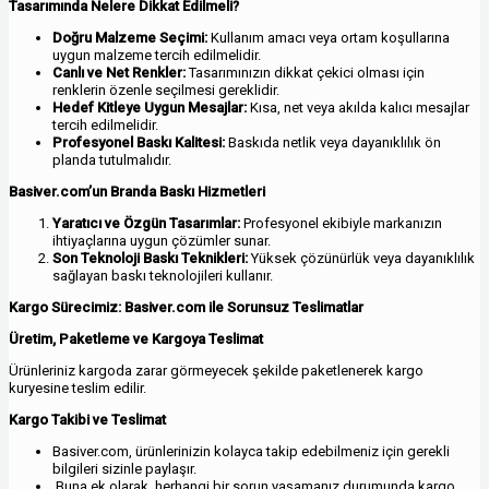
Tasarımında Nelere Dikkat Edilmeli?
Doğru Malzeme Seçimi:
Kullanım amacı veya ortam koşullarına
uygun malzeme tercih edilmelidir.
Canlı ve Net Renkler:
Tasarımınızın dikkat çekici olması için
renklerin özenle seçilmesi gereklidir.
Hedef Kitleye Uygun Mesajlar:
Kısa, net veya akılda kalıcı mesajlar
tercih edilmelidir.
Profesyonel Baskı Kalitesi:
Baskıda netlik veya dayanıklılık ön
planda tutulmalıdır.
Basiver.com’un Branda Baskı Hizmetleri
Yaratıcı ve Özgün Tasarımlar:
Profesyonel ekibiyle markanızın
ihtiyaçlarına uygun çözümler sunar.
Son Teknoloji Baskı Teknikleri:
Yüksek çözünürlük veya dayanıklılık
sağlayan baskı teknolojileri kullanır.
Kargo Sürecimiz: Basiver.com ile Sorunsuz Teslimatlar
Üretim, Paketleme ve Kargoya Teslimat
Ürünleriniz kargoda zarar görmeyecek şekilde paketlenerek kargo
kuryesine teslim edilir.
Kargo Takibi ve Teslimat
Basiver.com, ürünlerinizin kolayca takip edebilmeniz için gerekli
bilgileri sizinle paylaşır.
Buna ek olarak, herhangi bir sorun yaşamanız durumunda kargo