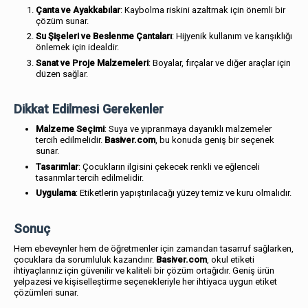
Çanta ve Ayakkabılar
: Kaybolma riskini azaltmak için önemli bir
çözüm sunar.
Su Şişeleri ve Beslenme Çantaları
: Hijyenik kullanım ve karışıklığı
önlemek için idealdir.
Sanat ve Proje Malzemeleri
: Boyalar, fırçalar ve diğer araçlar için
düzen sağlar.
Dikkat Edilmesi Gerekenler
Malzeme Seçimi
: Suya ve yıpranmaya dayanıklı malzemeler
tercih edilmelidir.
Basiver.com
, bu konuda geniş bir seçenek
sunar.
Tasarımlar
: Çocukların ilgisini çekecek renkli ve eğlenceli
tasarımlar tercih edilmelidir.
Uygulama
: Etiketlerin yapıştırılacağı yüzey temiz ve kuru olmalıdır.
Sonuç
Hem ebeveynler hem de öğretmenler için zamandan tasarruf sağlarken,
çocuklara da sorumluluk kazandırır.
Basiver.com
, okul etiketi
ihtiyaçlarınız için güvenilir ve kaliteli bir çözüm ortağıdır. Geniş ürün
yelpazesi ve kişiselleştirme seçenekleriyle her ihtiyaca uygun etiket
çözümleri sunar.