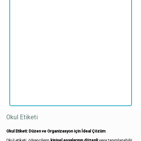
Okul
Etiketi
adet
Okul Etiketi
Okul Etiketi: Düzen ve Organizasyon için İdeal Çözüm
Okul etiketi, öğrencilerin
kişisel eşyalarının düzenli
veya tanımlanabilir