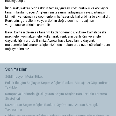
inceleyeceğiz.
İlk olarak, kaliteli bir baskının temeli, yüksek çözünürlüklü ve etkileyici
tasarımlardan geçer. Afişlerinizin tasarımı, adayınızın veya partinizin
kimliğini yansıtmalı ve seçmenlerin hafızasında kalıcı bir iz bırakmalıdır.
Renklerin, görsellerin ve yazı tipinin doğru seçimi, mesajınızın
vurgusunu ve etkisini artırabilir.
Baskı kalitesi de en az tasarım kadar önemlidir. Yüksek kaliteli baskı
makineleri ve malzemeler kullanarak, renklerin canlılığını ve afişlerin
dayanıklılığını artırabilirsiniz. Ayrıca, hava koşullarına dayanıklı
malzemeler kullanarak afişlerinizin dış mekanlarda uzun süre kalmasını
sağlayabilirsiniz.
Son Yazılar
Süblimasyon Metal Etiket
Politik İletişim Sağlayan Seçim Afişleri Baskısı: Mesajınızı Güçlendiren
Taktikler
Kampanya Farkındalığı Oluşturan Seçim Afişleri Baskısı: Etki Yaratma
Stratejileri
Kazandıran Seçim Afişleri Baskısı: Oy Oranınızı Artıran Stratejik
Yaklaşımlar
Dikkat Çeken Seçim Afişleri Baskısı: Göz Alıcı Tasarımlarla Maksimum