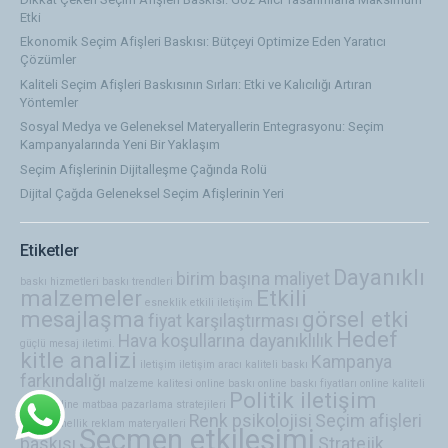
Etki
Ekonomik Seçim Afişleri Baskısı: Bütçeyi Optimize Eden Yaratıcı
Çözümler
Kaliteli Seçim Afişleri Baskısının Sırları: Etki ve Kalıcılığı Artıran
Yöntemler
Sosyal Medya ve Geleneksel Materyallerin Entegrasyonu: Seçim
Kampanyalarında Yeni Bir Yaklaşım
Seçim Afişlerinin Dijitalleşme Çağında Rolü
Dijital Çağda Geleneksel Seçim Afişlerinin Yeri
Etiketler
Dayanıklı
birim başına maliyet
baskı hizmetleri
baskı trendleri
malzemeler
Etkili
esneklik
etkili iletişim
mesajlaşma
görsel etki
fiyat karşılaştırması
Hedef
Hava koşullarına dayanıklılık
güçlü mesaj iletimi.
kitle analizi
Kampanya
iletişim
iletişim aracı
kaliteli baskı
farkındalığı
malzeme kalitesi
online baskı
online baskı fiyatları
online kaliteli
Politik iletişim
baskı
online matbaa
pazarlama stratejileri
Renk psikolojisi
Seçim afişleri
profesyonellik
reklam materyalleri
Seçmen etkileşimi
baskısı
Stratejik