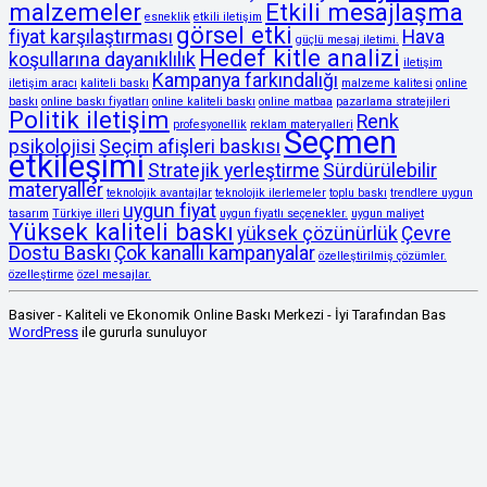
malzemeler
Etkili mesajlaşma
esneklik
etkili iletişim
görsel etki
fiyat karşılaştırması
Hava
güçlü mesaj iletimi.
Hedef kitle analizi
koşullarına dayanıklılık
iletişim
Kampanya farkındalığı
iletişim aracı
kaliteli baskı
malzeme kalitesi
online
baskı
online baskı fiyatları
online kaliteli baskı
online matbaa
pazarlama stratejileri
Politik iletişim
Renk
profesyonellik
reklam materyalleri
Seçmen
psikolojisi
Seçim afişleri baskısı
etkileşimi
Stratejik yerleştirme
Sürdürülebilir
materyaller
teknolojik avantajlar
teknolojik ilerlemeler
toplu baskı
trendlere uygun
uygun fiyat
tasarım
Türkiye illeri
uygun fiyatlı seçenekler.
uygun maliyet
Yüksek kaliteli baskı
yüksek çözünürlük
Çevre
Dostu Baskı
Çok kanallı kampanyalar
özelleştirilmiş çözümler.
özelleştirme
özel mesajlar.
Basiver - Kaliteli ve Ekonomik Online Baskı Merkezi - İyi Tarafından Bas
WordPress
ile gururla sunuluyor