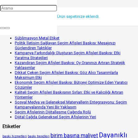
Stratejik yerleştirme
Ürün
sepetinize eklendi.
Son Yazılar
Süblimasyon Metal Etiket
Politik İletişim Sağlayan Seçim Afişleri Baskısı: Mesajınızı
Güçlendiren Taktikler
Kampanya Farkındalığı Oluşturan Seçim Afişleri Baskısı: Etki
Yaratma Stratejileri
Kazandıran Seçim Afişleri Baskısı: Oy Oranınızı Artıran Stratejik
Yaklaşımlar
Dikkat Çeken Seçim Afişleri Baskısı: Göz Alıcı Tasarımlarla
Maksimum Etki
Ekonomik Seçim Afişleri Baskısı: Bütçeyi Optimize Eden Yaratıcı
Çözümler
Kaliteli Seçim Afişleri Baskısının Sırları: Etki ve Kalıcılığı Artıran
Yöntemler
Sosyal Medya ve Geleneksel Materyallerin Entegrasyonu: Seçim
Kampanyalarında Yeni Bir Yaklaşım
Seçim Afişlerinin Dijitalleşme Çağında Rolü
Dijital Çağda Geleneksel Seçim Afişlerinin Yeri
Etiketler
Dayanıklı
birim başına maliyet
baskı hizmetleri
baskı trendleri