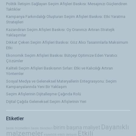
Politik İletişim Sağlayan Seçim Afişleri Baskısı: Mesajınızı Güçlendiren
Taktikler
Kampanya Farkındalığı Oluşturan Seçim Afişleri Baskısı: Etki Yaratma
Stratejileri
Kazandıran Seçim Afişleri Baskısı: Oy Oranınızı Artıran Stratejik
Yaklaşımlar
Dikkat Çeken Seçim Afişleri Baskısı: Göz Alıcı Tasarımlarla Maksimum
Etki
Ekonomik Seçim Afişleri Baskısı: Bütçeyi Optimize Eden Yaratıcı
Çözümler
Kaliteli Seçim Afişleri Baskısının Sırları: Etki ve Kalıcılığı Artıran
Yöntemler
Sosyal Medya ve Geleneksel Materyallerin Entegrasyonu: Seçim
Kampanyalarında Yeni Bir Yaklaşım
Seçim Afişlerinin Dijitalleşme Çağında Rolü
Dijital Çağda Geleneksel Seçim Afişlerinin Yeri
Etiketler
Dayanıklı
birim başına maliyet
baskı hizmetleri
baskı trendleri
malzemeler
Etkili
esneklik
etkili iletişim